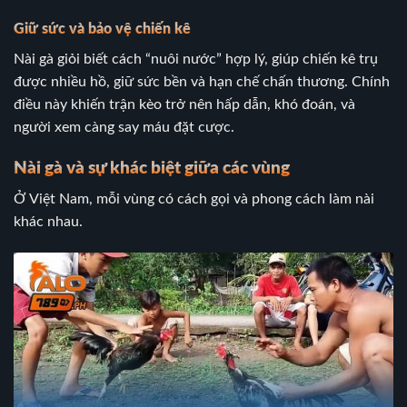
Giữ sức và bảo vệ chiến kê
Nài gà giỏi biết cách “nuôi nước” hợp lý, giúp chiến kê trụ
được nhiều hồ, giữ sức bền và hạn chế chấn thương. Chính
điều này khiến trận kèo trở nên hấp dẫn, khó đoán, và
người xem càng say máu đặt cược.
Nài gà và sự khác biệt giữa các vùng
Ở Việt Nam, mỗi vùng có cách gọi và phong cách làm nài
khác nhau.