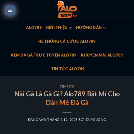
Bỏ
qua
nội
dung
ALO789
GIỚI THIỆU
HƯỚNG DẪN
HỆ THỐNG CÁ CƯỢC ALO789
XEM ĐÁ GÀ TRỰC TUYẾN ALO789
KHUYẾN MÃI ALO789
TIN TỨC ALO789
TIN TỨC
Nài Gà Là Gà Gì? Alo789 Bật Mí Cho
Dân Mê Đá Gà
ĐĂNG VÀO
THÁNG 9 19, 2025
BỞI
DUYCUONG