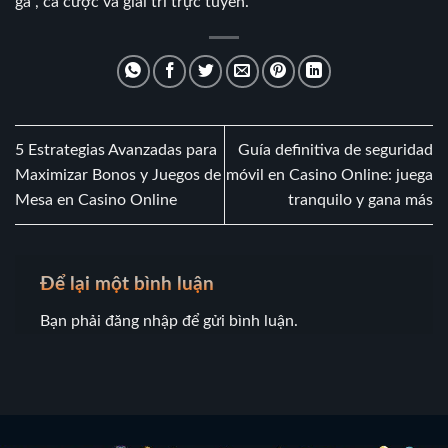
gà
, cá cược và giải trí trực tuyến.
5 Estrategias Avanzadas para
Guía definitiva de seguridad
Maximizar Bonos y Juegos de
móvil en Casino Online: juega
Mesa en Casino Online
tranquilo y gana más
Để lại một bình luận
Bạn phải
đăng nhập
để gửi bình luận.