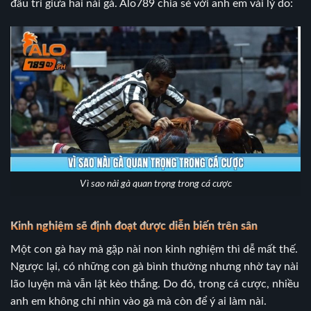
đấu trí giữa hai nài gà. Alo789 chia sẻ với anh em vài lý do:
Vì sao nài gà quan trọng trong cá cược
Kinh nghiệm sẽ định đoạt được diễn biến trên sân
Một con gà hay mà gặp nài non kinh nghiệm thì dễ mất thế.
Ngược lại, có những con gà bình thường nhưng nhờ tay nài
lão luyện mà vẫn lật kèo thắng. Do đó, trong cá cược, nhiều
anh em không chỉ nhìn vào gà mà còn để ý ai làm nài.