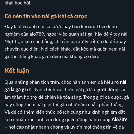
phải học hỏi.
Có nên tin vào nài gà khi cá cược
Đây là điều anh em cá cược hay băn khoăn. Theo kinh
nghiệm của alo789, ngoài việc quan sát gà, hãy để ý tay nài.
Một trận kèo cân bằng, chỉ cần nài xử lý tốt đã đủ để xoay
chuyển cục diện. Nói cách khác, đặt kèo mà quên xem nài
gà thì chẳng khác gì đi đêm mà không có đèn.
Kết luận
Qua những phân tích trên, chắc hẳn anh em đã hiểu rõ
nài
gà là gà gì
rồi. Nói chính xác hơn, nài gà là người đứng sau,
âm thầm hỗ trợ để chiến kê tỏa sáng. Trong giới cá cược, gà
hay cộng thêm nài giỏi thì gần như nắm chắc phần thắng.
Và để có thêm kiến thức bổ ích cũng như kinh nghiệm đặt
kèo chuẩn xác, anh em đừng quên đồng hành cùng
Alo789
– nơi cập nhật nhanh chóng và uy tín mọi thông tin về
đá