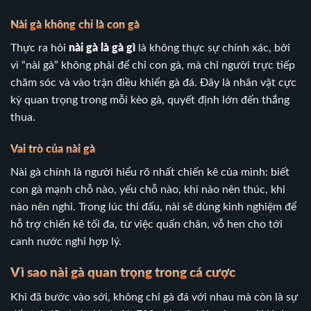
Nài gà không chỉ là con gà
Thực ra hỏi
nài gà là gà gì
là không thực sự chính xác, bởi
vì “nài gà” không phải để chỉ con gà, mà chỉ người trực tiếp
chăm sóc và vào trận điều khiển gà đá. Đây là nhân vật cực
kỳ quan trọng trong mỗi kèo gà, quyết định lớn đến thắng
thua.
Vai trò của nài gà
Nài gà chính là người hiểu rõ nhất chiến kê của mình: biết
con gà mạnh chỗ nào, yếu chỗ nào, khi nào nên thúc, khi
nào nên nghỉ. Trong lúc thi đấu, nài sẽ dùng kinh nghiệm để
hỗ trợ chiến kê tối đa, từ việc quấn chân, vỗ hen cho tới
canh nước nghỉ hợp lý.
Vì sao nài gà quan trọng trong cá cược
Khi đã bước vào sới, không chỉ gà đá với nhau mà còn là sự