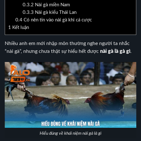
0.3.2
Nài gà miền Nam
0.3.3
Nài gà kiểu Thái Lan
0.4
Có nên tin vào nài gà khi cá cược
1
Kết luận
Nhiều anh em mới nhập môn thường nghe người ta nhắc
“nài gà”, nhưng chưa thật sự hiểu hết được
nài gà là gà gì
.
Hiểu đúng về khái niệm nài gà là gì