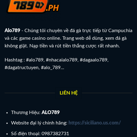
Alo789
- Chúng tôi chuyên về đá gà trực tiếp từ Campuchia
và các game casino online. Trang web dễ dùng, xem đá gà
không giật. Nạp tiền và rút tiền thắng cược rất nhanh.
Hashtag : #alo789, #nhacaialo789, #dagaalo789,
#dagatructuyen, #alo_789...
LIÊN HỆ
Thương Hiệu:
ALO789
Website đại lý chính hãng:
https://siciliano.us.com/
Số điện thoại: 0987382731