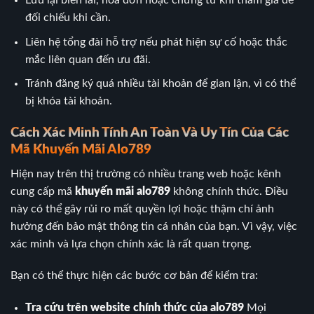
Lưu lại biên lai, hóa đơn hoặc chứng từ khi tham gia để
đối chiếu khi cần.
Liên hệ tổng đài hỗ trợ nếu phát hiện sự cố hoặc thắc
mắc liên quan đến ưu đãi.
Tránh đăng ký quá nhiều tài khoản để gian lận, vì có thể
bị khóa tài khoản.
Cách Xác Minh Tính An Toàn Và Uy Tín Của Các
Mã Khuyến Mãi Alo789
Hiện nay trên thị trường có nhiều trang web hoặc kênh
cung cấp mã
khuyến mãi alo789
không chính thức. Điều
này có thể gây rủi ro mất quyền lợi hoặc thậm chí ảnh
hưởng đến bảo mật thông tin cá nhân của bạn. Vì vậy, việc
xác minh và lựa chọn chính xác là rất quan trọng.
Bạn có thể thực hiện các bước cơ bản để kiểm tra:
Tra cứu trên website chính thức của alo789
Mọi