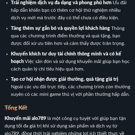
Trải nghiệm dịch vụ đa dạng và phong phú hơn
Ưu đãi
hấp dẫn khiến bạn có thêm cơ hội thử nghiệm nhiều
dịch vụ mới mà trước đây có thể chưa có điều kiện.
Tăng thêm sự gắn bó và quyền lợi khách hàng
Thông
qua các chương trình điểm thưởng và quà tặng, bạn
được đối xử ưu tiên hơn và cảm thấy được trân trọng.
Khuyến khích tư duy tài chính thông minh và có kế
hoạch
Việc săn đón và sử dụng khuyến mãi giúp bạn học
cách quản lý chi tiêu hiệu quả hơn.
Tạo cơ hội nhận được giải thưởng, quà tặng giá trị
Ngoài các ưu đãi trực tiếp, các chương trình còn thường
xuyên có các mini game thú vị với phần thưởng hấp dẫn.
Tổng Kết
Khuyến mãi alo789
là một công cụ tuyệt vời giúp bạn tận
dụng tối đa giá trị khi sử dụng sản phẩm và dịch vụ từ
alo789, đồng thời trải nghiệm những lợi ích thiết thực về