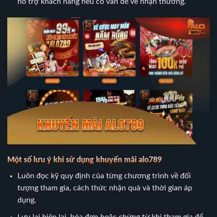
hỗ trợ khách hàng nếu có vấn đề về nhận thưởng.
Một số lưu ý khi sử dụng khuyến mãi alo789
Luôn đọc kỹ quy định của từng chương trình về đối
tượng tham gia, cách thức nhận quà và thời gian áp
dụng.