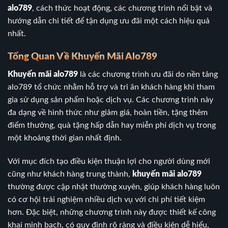
alo789
, cách thức hoạt động, các chương trình nổi bật và
hướng dẫn chi tiết để tận dụng ưu đãi một cách hiệu quả
nhất.
Tổng Quan Về Khuyến Mãi Alo789
Khuyến mãi alo789
là các chương trình ưu đãi do nền tảng
alo789 tổ chức nhằm hỗ trợ và tri ân khách hàng khi tham
gia sử dụng sản phẩm hoặc dịch vụ. Các chương trình này
đa dạng về hình thức như giảm giá, hoàn tiền, tặng thêm
điểm thưởng, quà tặng hấp dẫn hay miễn phí dịch vụ trong
một khoảng thời gian nhất định.
Với mục đích tạo điều kiện thuận lợi cho người dùng mới
cũng như khách hàng trung thành,
khuyến mãi alo789
thường được cập nhật thường xuyên, giúp khách hàng luôn
có cơ hội trải nghiệm nhiều dịch vụ với chi phí tiết kiệm
hơn. Đặc biệt, những chương trình này được thiết kế công
khai minh bạch, có quy định rõ ràng và điều kiện dễ hiểu,