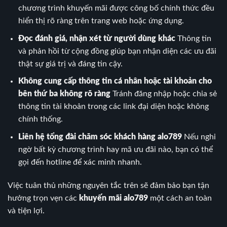
chương trình khuyến mãi được công bố chính thức đều
hiển thị rõ ràng trên trang web hoặc ứng dụng.
Đọc đánh giá, nhận xét từ người dùng khác
Thông tin
và phản hồi từ cộng đồng giúp bạn nhận diện các ưu đãi
thật sự giá trị và đáng tin cậy.
Không cung cấp thông tin cá nhân hoặc tài khoản cho
bên thứ ba không rõ ràng
Tránh đăng nhập hoặc chia sẻ
thông tin tài khoản trong các link đại diện hoặc không
chính thống.
Liên hệ tổng đài chăm sóc khách hàng alo789
Nếu nghi
ngờ bất kỳ chương trình hay mã ưu đãi nào, bạn có thể
gọi đến hotline để xác minh nhanh.
Việc tuân thủ những nguyên tắc trên sẽ đảm bảo bạn tận
hưởng trọn vẹn các
khuyến mãi alo789
một cách an toàn
và tiện lợi.