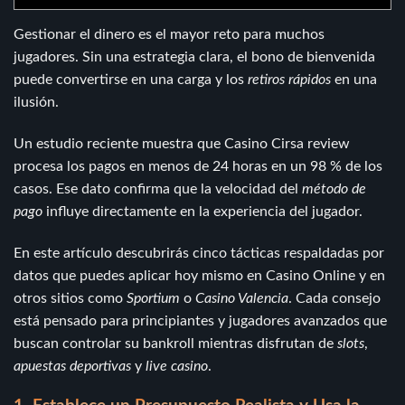
Gestionar el dinero es el mayor reto para muchos
jugadores. Sin una estrategia clara, el bono de bienvenida
puede convertirse en una carga y los
retiros rápidos
en una
ilusión.
Un estudio reciente muestra que
Casino Cirsa review
procesa los pagos en menos de 24 horas en un 98 % de los
casos. Ese dato confirma que la velocidad del
método de
pago
influye directamente en la experiencia del jugador.
En este artículo descubrirás cinco tácticas respaldadas por
datos que puedes aplicar hoy mismo en Casino Online y en
otros sitios como
Sportium
o
Casino Valencia
. Cada consejo
está pensado para principiantes y jugadores avanzados que
buscan controlar su bankroll mientras disfrutan de
slots
,
apuestas deportivas
y
live casino
.