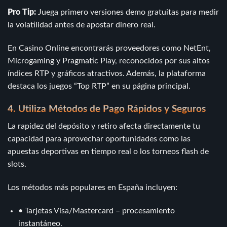
Pro Tip:
Juega primero versiones demo gratuitas para medir
la volatilidad antes de apostar dinero real.
En Casino Online encontrarás proveedores como NetEnt,
Microgaming y Pragmatic Play, reconocidos por sus altos
índices RTP y gráficos atractivos. Además, la plataforma
destaca los juegos “Top RTP” en su página principal.
4. Utiliza Métodos de Pago Rápidos y Seguros
La rapidez del depósito y retiro afecta directamente tu
capacidad para aprovechar oportunidades como las
apuestas deportivas en tiempo real o los torneos flash de
slots.
Los métodos más populares en España incluyen:
• Tarjetas Visa/Mastercard – procesamiento
instantáneo.